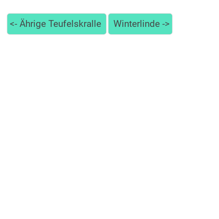
<-
Ährige Teufelskralle
Winterlinde
->