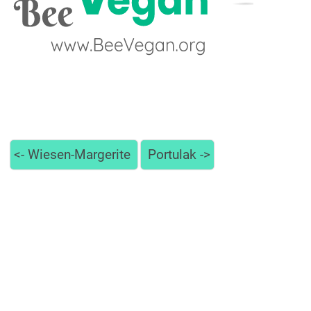
<-
Wiesen-Margerite
Portulak
->