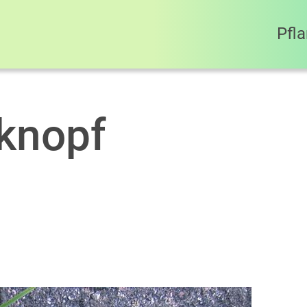
Pfl
nknopf