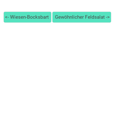
<-
Wiesen-Bocksbart
Gewöhnlicher Feldsalat
->