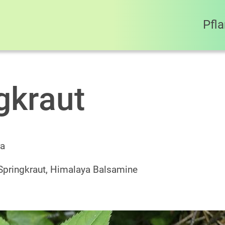
Pfl
gkraut
ra
 Springkraut, Himalaya Balsamine